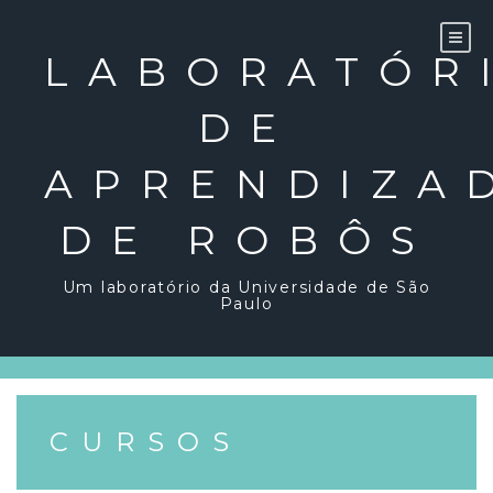
Skip
to
content
LABORATÓR
DE
APRENDIZA
DE ROBÔS
Um laboratório da Universidade de São
Paulo
CURSOS