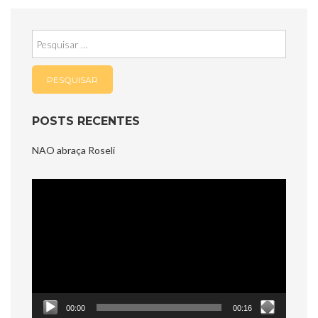
Pesquisar
por:
POSTS RECENTES
NAO abraça Roseli
Tocador
de
vídeo
00:00
00:16